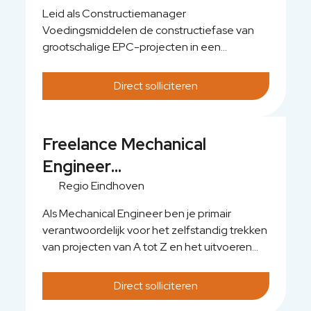
procesbranches.
Leid als Constructiemanager
Voedingsmiddelen de constructiefase van
grootschalige EPC-projecten in een
zuivelfabriek. Je coördineert alle
bouwactiviteiten op site, bewaakt veiligheid,
Direct solliciteren
planning en budget en zorgt dat
engineering, procurement en uitvoering
naadloos op elkaar aansluiten. De technische
Freelance Mechanical
kern van je rol ligt bij het managen van
Engineer
complexe constructiewerkzaamheden
binnen de voedingsmiddelenindustrie, met
Voedingsmiddelenindustrie
Regio Eindhoven
meerdere betrokken aannemers en
Regio Eindhoven
disciplines. Zo heb je directe impact op de
Als Mechanical Engineer ben je primair
betrouwbaarheid en capaciteit van de
verantwoordelijk voor het zelfstandig trekken
productie-installaties.
van projecten van A tot Z en het uitvoeren
van gedetailleerde mechanische
berekeningen binnen industriële
Direct solliciteren
omgevingen, met een focus op projecten