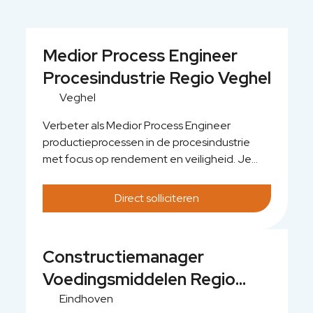
Medior Process Engineer
Procesindustrie Regio Veghel
Veghel
Verbeter als Medior Process Engineer
productieprocessen in de procesindustrie
met focus op rendement en veiligheid. Je
ontwerpt en optimaliseert installaties, voert
procesberekeningen uit en beoordeelt
Direct solliciteren
bestaande plants binnen uiteenlopende
industriële projecten. De kern van je werk ligt
in procesontwerp, P&ID’s, massabalansen en
Constructiemanager
risicoanalyses, met directe impact op
Voedingsmiddelen Regio
efficiency en veilige operations. Je werkt
binnen multidisciplinaire projecten in de
Eindhoven
Eindhoven
voedingsmiddelenindustrie en aanverwante