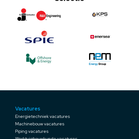
Vacatures
Energietechniek vacatures
Machinebouw vacatures
Piping vacatures
Werktuigbouwkunde vacatures