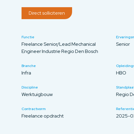
Direct solliciteren
Functie
Ervarings
Freelance Senior/Lead Mechanical
Senior
Engineer Industrie Regio Den Bosch
Branche
Opleiding
Infra
HBO
Discipline
Standplaa
Werktuigbouw
Regio D
Contractvorm
Referentie
Freelance opdracht
2025-0