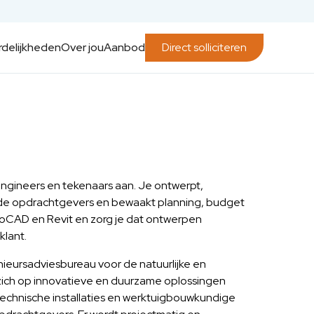
delijkheden
Over jou
Aanbod
Direct solliciteren
engineers en tekenaars aan. Je ontwerpt,
lende opdrachtgevers en bewaakt planning, budget
 AutoCAD en Revit en zorg je dat ontwerpen
klant.
nieursadviesbureau voor de natuurlijke en
ich op innovatieve en duurzame oplossingen
echnische installaties en werktuigbouwkundige