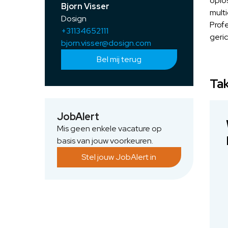
oplo
Bjorn Visser
multi
Dosign
Profe
+31134652111
geri
bjorn.visser@dosign.com
Bel mij terug
Tak
JobAlert
Mis geen enkele vacature op
basis van jouw voorkeuren.
Stel jouw JobAlert in