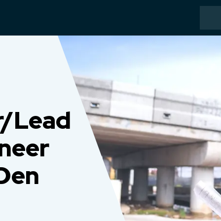
r/Lead
neer
 Den