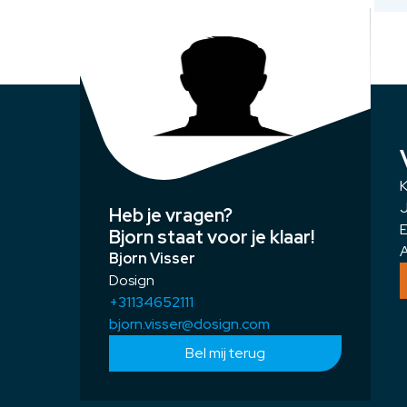
K
J
Heb je vragen?
E
Bjorn staat voor je klaar!
A
Bjorn Visser
Dosign
+31134652111
bjorn.visser@dosign.com
Bel mij terug