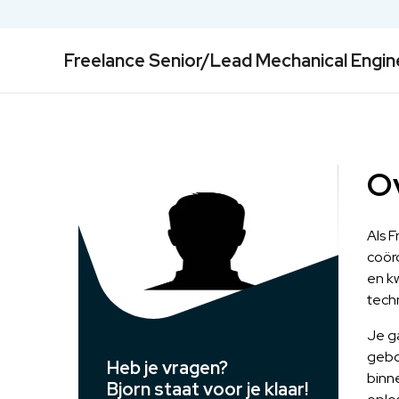
Freelance Senior/Lead Mechanical Engin
Ov
Als 
coör
en kw
techn
Je g
gebo
Heb je vragen?
binn
Bjorn staat voor je klaar!