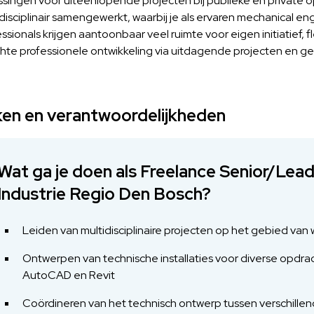
ssingen voor uiteenlopende projecten bij publieke en private o
disciplinair samengewerkt, waarbij je als ervaren mechanical eng
ssionals krijgen aantoonbaar veel ruimte voor eigen initiatief, 
chte professionele ontwikkeling via uitdagende projecten en g
en en verantwoordelijkheden
Wat ga je doen als Freelance Senior/Lea
Industrie Regio Den Bosch?
Leiden van multidisciplinaire projecten op het gebied v
Ontwerpen van technische installaties voor diverse opdr
AutoCAD en Revit
Coördineren van het technisch ontwerp tussen verschillend