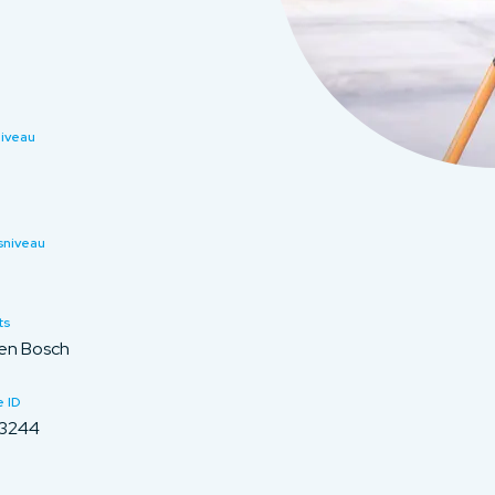
niveau
sniveau
ts
en Bosch
 ID
3244