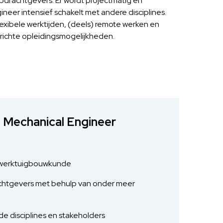
pdrachtgevers. Er wordt projectmatig en
ineer intensief schakelt met andere disciplines.
flexibele werktijden, (deels) remote werken en
erichte opleidingsmogelijkheden.
d Mechanical Engineer
an werktuigbouwkunde
achtgevers met behulp van onder meer
e disciplines en stakeholders