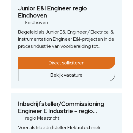
Junior E&I Engineer regio
Eindhoven
Eindhoven
Begeleid als Junior E&I Engineer / Electrical &
Instrumentation Engineer E&I-projecten in de
procesindustrie van voorbereiding tot
oplevering. Je werkt mee aan
verduurzamings-, maintenance- en
Direct solliciteren
nieuwbouwprojecten in de food- en
farmaceutische industrie, waarbij je 3D-scans
Bekijk vacature
en VR-visualisaties inzet om
elektrotechnische en instrumentatie-
installaties veilig en energie-efficiënt te
ontwerpen. Je ondersteunt bij
Inbedrijfsteller/Commissioning
deelopdrachten én grotere revamp- en plant
Engineer E Industrie – regio
optimalisatieprojecten in Zuid-Oost Brabant,
Maastricht
regio Maastricht
met focus op ATEX-compliance,
Voer als Inbedrijfsteller Elektrotechniek
bedrijfszekerheid en industriële