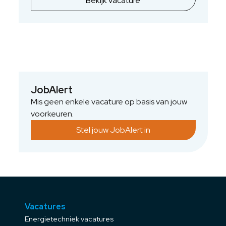
Bekijk vacature
outs en P&ID’s correct worden uitgewerkt. Je
ondersteunt engineers en projectleiders met
revisies, documentatie en materiaallijsten.
Ook draag je bij aan het verbeteren van
tekenprocessen en het toepassen van
normen zoals NEN en IEC. Met jouw
nauwkeurigheid en leergierigheid verhoog je
JobAlert
de kwaliteit en betrouwbaarheid van
Mis geen enkele vacature op basis van jouw
installaties in sectoren als chemie, food,
voorkeuren.
pharma en energie.
Stel jouw JobAlert in
Vacatures
Energietechniek vacatures