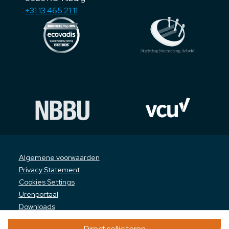
+31 13 465 21 11
Algemene voorwaarden
Privacy Statement
Cookies Settings
Urenportaal
Downloads
Anti-discriminatie policy
Direct solliciteren