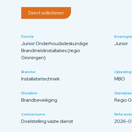
Direct solliciteren
Functie
Ervarings
Junior Onderhoudsdeskundige
Junior
Brandmeldinstallaties (regio
Groningen)
Branche
Opleiding
Installatietechniek
MBO
Discipline
Standplaa
Brandbeveiliging
Regio G
Contractvorm
Referentie
Doelstelling vaste dienst
2026-0