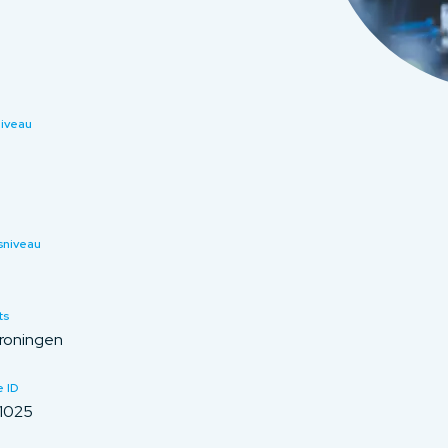
niveau
sniveau
ts
roningen
 ID
1025