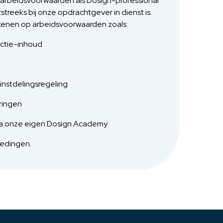
w arbeidsvoorwaarden als Dosign-professional
tstreeks bij onze opdrachtgever in dienst is.
rekenen op arbeidsvoorwaarden zoals:
nctie-inhoud
instdelingsregeling
ringen
 via onze eigen Dosign Academy
oedingen.