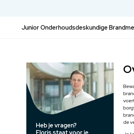
Junior Onderhoudsdeskundige Brandmeld
Ov
Bewa
bran
voer
borg
bran
de v
Heb je vragen?
Floris staat voor je