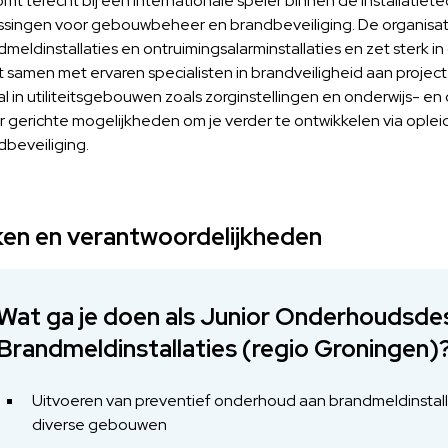
mt terecht bij een internationale speler binnen de installatiet
ssingen voor gebouwbeheer en brandbeveiliging. De organisa
meldinstallaties en ontruimingsalarminstallaties en zet sterk i
t samen met ervaren specialisten in brandveiligheid aan projec
al in utiliteitsgebouwen zoals zorginstellingen en onderwijs- 
er gerichte mogelijkheden om je verder te ontwikkelen via ople
dbeveiliging.
en en verantwoordelijkheden
Wat ga je doen als Junior Onderhoudsde
Brandmeldinstallaties (regio Groningen)
Uitvoeren van preventief onderhoud aan brandmeldinstallat
diverse gebouwen