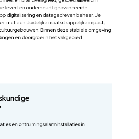
echniek en brandveiligheid, gespecialiseerd in
tie levert en onderhoudt geavanceerde
n op digitalisering en datagedreven beheer. Je
ten met een duidelijke maatschappelijke impact,
en cultuurgebouwen. Binnen deze stabiele omgeving
idingen en doorgroei in het vakgebied
skundige
?
ies en ontruimingsalarminstallaties in