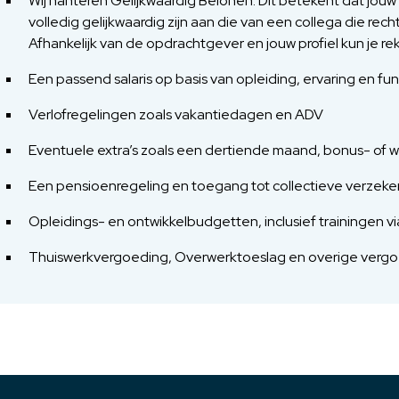
Wij hanteren Gelijkwaardig Belonen. Dit betekent dat jou
volledig gelijkwaardig zijn aan die van een collega die rech
Afhankelijk van de opdrachtgever en jouw profiel kun je 
Een passend salaris op basis van opleiding, ervaring en fu
Verlofregelingen zoals vakantiedagen en ADV
Eventuele extra’s zoals een dertiende maand, bonus- of w
Een pensioenregeling en toegang tot collectieve verzeke
Opleidings- en ontwikkelbudgetten, inclusief trainingen
Thuiswerkvergoeding, Overwerktoeslag en overige verg