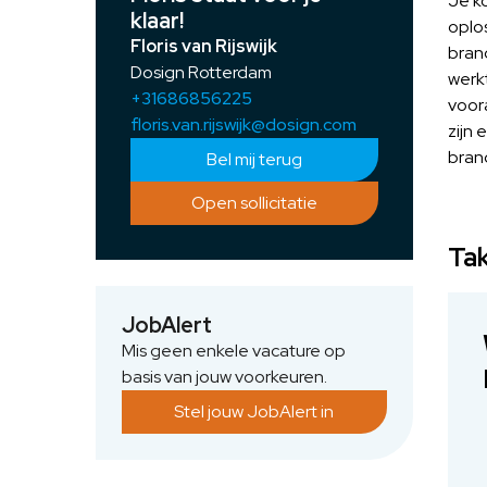
Je ko
klaar!
oplo
Floris van Rijswijk
brand
Dosign Rotterdam
werk
+31686856225
voor
floris.van.rijswijk@dosign.com
zijn 
bran
Bel mij terug
Open sollicitatie
Tak
JobAlert
Mis geen enkele vacature op
basis van jouw voorkeuren.
Stel jouw JobAlert in