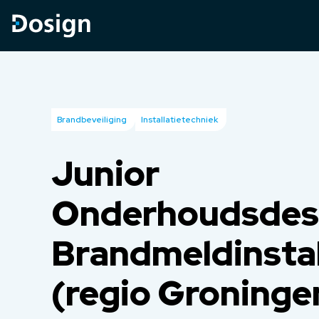
Brandbeveiliging
Installatietechniek
Junior
Onderhoudsdes
Brandmeldinstal
(regio Groninge