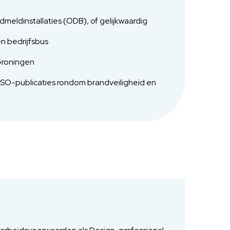
eldinstallaties (ODB), of gelijkwaardig
en bedrijfsbus
 Groningen
SSO-publicaties rondom brandveiligheid en