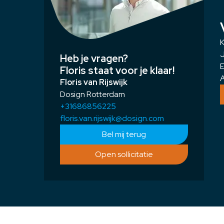
K
J
Heb je vragen?
E
Floris staat voor je klaar!
A
Floris van Rijswijk
Dosign Rotterdam
+31686856225
floris.van.rijswijk@dosign.com
Bel mij terug
Open sollicitatie