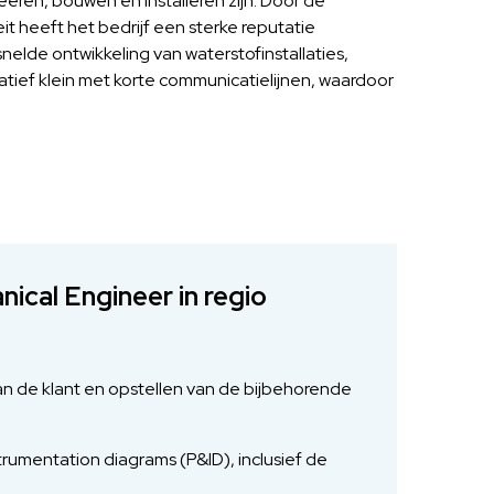
eeren, bouwen en installeren zijn. Door de
eit heeft het bedrijf een sterke reputatie
elde ontwikkeling van waterstofinstallaties,
elatief klein met korte communicatielijnen, waardoor
ical Engineer in regio
an de klant en opstellen van de bijbehorende
trumentation diagrams (P&ID), inclusief de