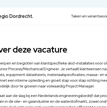
egio Dordrecht.
Taken en verantwoor
er deze vacature
rpen en begroten van klantspecifieke skid-installaties voor oli
Junior Process/Mechanical Engineer. Je vertaalt klantwensen na
lists, equipment datasheets, materiaalspecificaties, massa- en 
 met een interne opleiding en groeit stap voor stap richting me
ndelijk door te groeien naar volwaardig Project Manager.
at aan de slag bij een Nederlands engineeringsbedrijf dat proc
en in de olie- en gasindustrie en de waterstofmarkt, zowel onsho