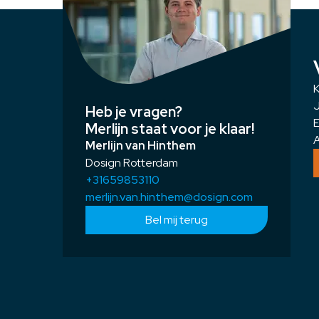
K
J
Heb je vragen?
E
Merlijn staat voor je klaar!
A
Merlijn van Hinthem
Dosign Rotterdam
+31659853110
merlijn.van.hinthem@dosign.com
Bel mij terug