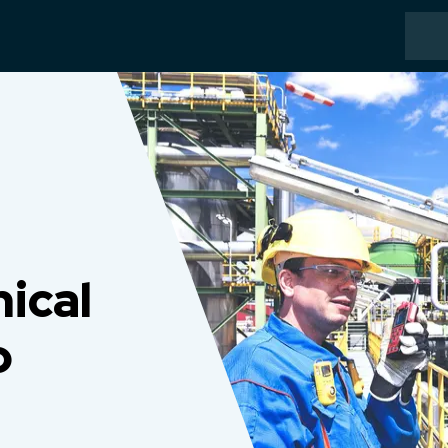
ical
o