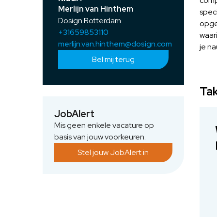
compl
Merlijn van Hinthem
speci
Dosign Rotterdam
opge
+31659853110
waari
merlijn.van.hinthem@dosign.com
je na
Bel mij terug
Tak
JobAlert
Mis geen enkele vacature op
basis van jouw voorkeuren.
Stel jouw JobAlert in