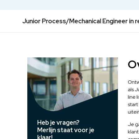
Junior Process/Mechanical Engineer in r
Ov
Ontwe
als 
line 
start
uitei
Heb je vragen?
Je ga
Merlijn staat voor je
klant
klaar!