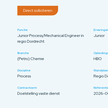
Direct solliciteren
Functie
Ervarings
Junior Process/Mechanical Engineer in
Junior
regio Dordrecht.
Branche
Opleiding
(Petro) Chemie
HBO
Discipline
Standplaa
Process
Regio D
Contractvorm
Referentie
Doelstelling vaste dienst
2026-0