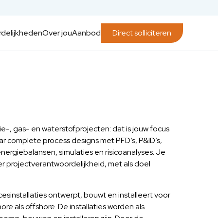
delijkheden
Over jou
Aanbod
Direct solliciteren
e-, gas- en waterstofprojecten: dat is jouw focus
ar complete process designs met PFD’s, P&ID’s,
energiebalansen, simulaties en risicoanalyses. Je
er projectverantwoordelijkheid, met als doel
esinstallaties ontwerpt, bouwt en installeert voor
re als offshore. De installaties worden als