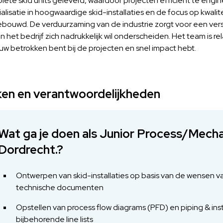
ete skid units geleverd, waardoor projecten efficiënt te engin
alisatie in hoogwaardige skid-installaties en de focus op kwalit
bouwd. De verduurzaming van de industrie zorgt voor een versn
n het bedrijf zich nadrukkelijk wil onderscheiden. Het team is r
uw betrokken bent bij de projecten en snel impact hebt.
en en verantwoordelijkheden
Wat ga je doen als Junior Process/Mechan
Dordrecht.?
Ontwerpen van skid-installaties op basis van de wensen v
technische documenten
Opstellen van process flow diagrams (PFD) en piping & ins
bijbehorende line lists