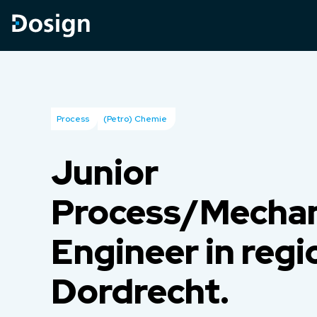
Process
(Petro) Chemie
Junior
Process/Mechan
Engineer in regi
Dordrecht.