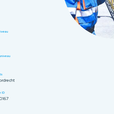
niveau
sniveau
ts
ordrecht
 ID
0167