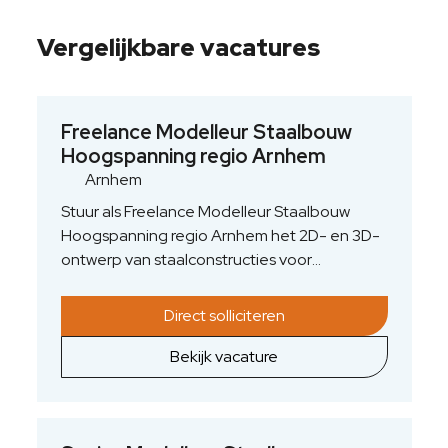
Vergelijkbare vacatures
Freelance Modelleur Staalbouw
Hoogspanning regio Arnhem
Arnhem
Stuur als Freelance Modelleur Staalbouw
Hoogspanning regio Arnhem het 2D- en 3D-
ontwerp van staalconstructies voor
hoogspanningsstations en energie-
infrastructuur aan. Je vertaalt complexe
Direct solliciteren
technische ontwerpen naar uitvoerbare
staalconstructies en borgt de technische
Bekijk vacature
haalbaarheid en detailengineering. Daarmee
lever je directe impact op een betrouwbare
energievoorziening in Nederland. Je werkt