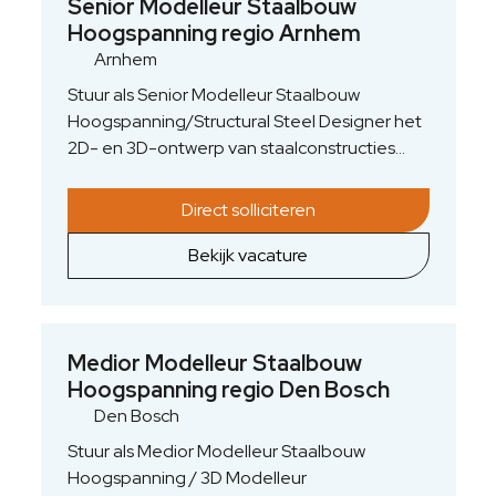
nauw samen met engineers uit
Senior Modelleur Staalbouw
werktuigbouwkunde, civiele techniek en
Hoogspanning regio Arnhem
bouwkunde en fungeert als inhoudelijk
Arnhem
aanspreekpunt binnen de staalbouw voor
Stuur als Senior Modelleur Staalbouw
hoogspanningsstations.
Hoogspanning/Structural Steel Designer het
2D- en 3D-ontwerp van staalconstructies
voor hoogspanningsstations en energie-
infrastructuur aan. Je vertaalt complexe
Direct solliciteren
technische ontwerpen naar uitvoerbare
staalconstructies voor
Bekijk vacature
hoogspanningsinstallaties en borgt de
technische haalbaarheid en
detailengineering. Daarmee lever je directe
impact op een betrouwbare
Medior Modelleur Staalbouw
energievoorziening in Nederland. Je werkt
Hoogspanning regio Den Bosch
nauw samen met ervaren engineers uit
Den Bosch
werktuigbouwkunde, civiele techniek en
Stuur als Medior Modelleur Staalbouw
bouwkunde en fungeert als inhoudelijk
Hoogspanning / 3D Modelleur
aanspreekpunt binnen de staalbouw voor