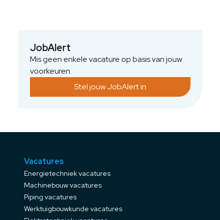
Je levert ook zelf een bijdrage hieraan door
berekeningen te maken Autocad tekeningen
te maken. Tijdens constructie overzie de
leveringen en fabricage volgens afspraken.
JobAlert
Je werkt een testplan uit en bent betrokken
Mis geen enkele vacature op basis van jouw
tot Commissioning.
voorkeuren.
Stel jouw JobAlert in
Vacatures
Energietechniek vacatures
Machinebouw vacatures
Piping vacatures
Werktuigbouwkunde vacatures