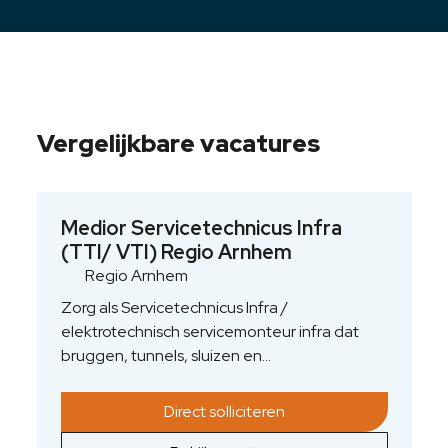
Vergelijkbare vacatures
Medior Servicetechnicus Infra
(TTI/ VTI) Regio Arnhem
Regio Arnhem
Zorg als Servicetechnicus Infra /
elektrotechnisch servicemonteur infra dat
bruggen, tunnels, sluizen en
verkeerssystemen in de regio Arnhem veilig
en bedrijfszeker blijven. Jij duikt dagelijks in
Direct solliciteren
complexe elektrotechnische besturings- en