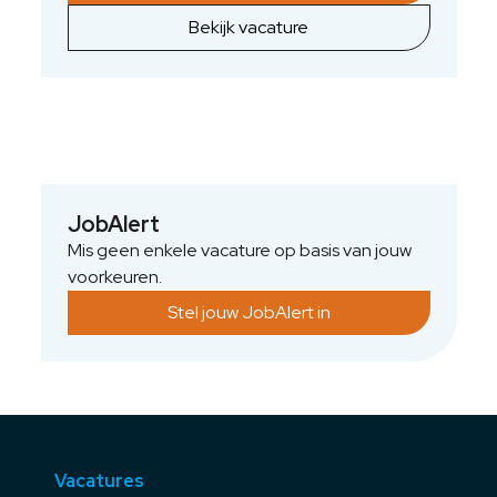
experts in duurzame energievoorziening en
Bekijk vacature
draagt direct bij aan een toekomstbestendig
hoogspanningsnet in Nederland. De kern van
je werk: technische, organisatorische en
omgevingsvraagstukken integraal oplossen
binnen de energietransitie, terwijl je jezelf
verder verdiept in projectmanagement via
IPMA-trajecten. Zo combineer je inhoudelijke
JobAlert
elektrotechniek met strategische
Mis geen enkele vacature op basis van jouw
projectsturing op landelijk niveau.
voorkeuren.
Stel jouw JobAlert in
Vacatures