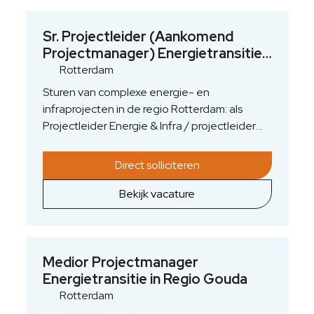
Sr. Projectleider (Aankomend
Projectmanager) Energietransitie
– Regio Rotterdam
Rotterdam
Sturen van complexe energie- en
infraprojecten in de regio Rotterdam: als
Projectleider Energie & Infra / projectleider
infra-installaties draag je direct bij aan de
energietransitie. Je begeleidt laag- en
Direct solliciteren
middenspanningsprojecten van ontwerp tot
oplevering, bewaakt planning, budget en
Bekijk vacature
kwaliteit en borgt naleving van NEN-normen.
Tegelijkertijd werk je gericht toe naar de
functie van Projectmanager binnen het
segment Energie & Infra-opslag, met eigen
Medior Projectmanager
team en portefeuille. Zo combineer je
Energietransitie in Regio Gouda
inhoudelijke elektrotechniek met
Rotterdam
gestructureerd projectmanagement en